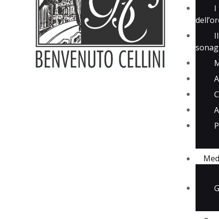
I
dell’o
I
sonagl
M
A
C
A
P
Med
G