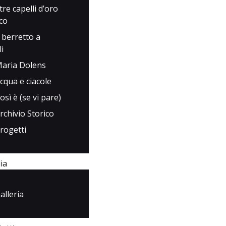
 tre capelli d’oro
rco
l berretto a
i
aria Dolens
cqua e ciacole
osì è (se vi pare)
rchivio Storico
rogetti
ia
alleria