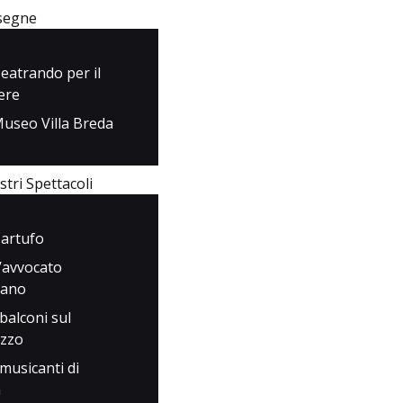
Rassegne
segne
I Nostri Spettacoli
eatrando per il
ere
Media
useo Villa Breda
Contatti
stri Spettacoli
artufo
’avvocato
iano
 balconi sul
azzo
 musicanti di
a