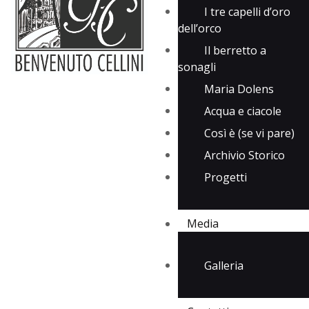
I tre capelli d’oro
dell’orco
Il berretto a
sonagli
Maria Dolens
Acqua e ciacole
Così è (se vi pare)
Archivio Storico
Progetti
Media
Galleria