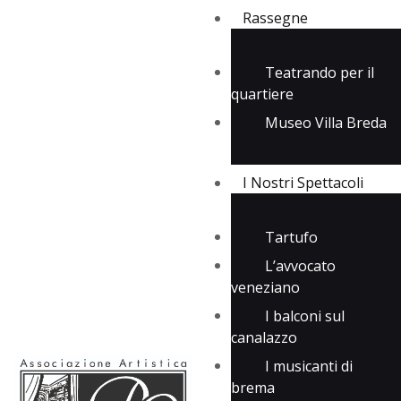
Rassegne
Teatrando per il
quartiere
Rassegne
Museo Villa Breda
I Nostri Spettacoli
Media
Contatti
I Nostri Spettacoli
Tartufo
L’avvocato
veneziano
I balconi sul
canalazzo
I musicanti di
brema