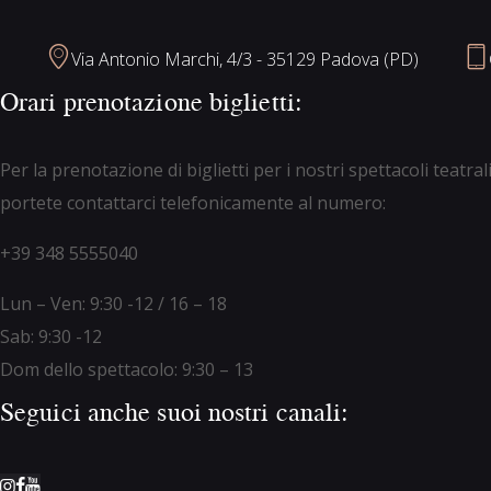
Via Antonio Marchi, 4/3 - 35129 Padova (PD)
Orari prenotazione biglietti:
Per la prenotazione di biglietti per i nostri spettacoli teatr
portete contattarci telefonicamente al numero:
+39 348 5555040
Lun – Ven: 9:30 -12 / 16 – 18
Sab: 9:30 -12
Dom dello spettacolo: 9:30 – 13
Seguici anche suoi nostri canali: