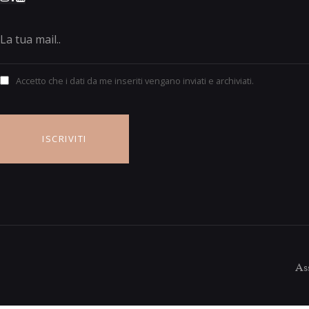
Accetto che i dati da me inseriti vengano inviati e archiviati.
Ass