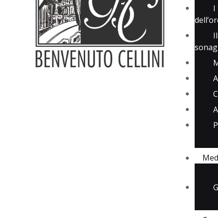
I
dell’o
I
sonagl
M
A
C
A
P
Med
G