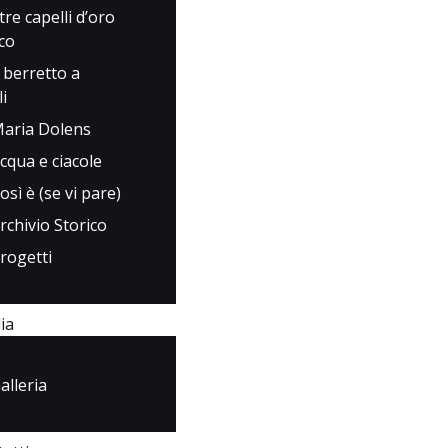
 tre capelli d’oro
rco
l berretto a
i
aria Dolens
cqua e ciacole
osì è (se vi pare)
rchivio Storico
rogetti
ia
alleria