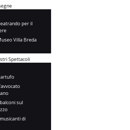
Rassegne
segne
I Nostri Spettacoli
eatrando per il
ere
Media
useo Villa Breda
Contatti
stri Spettacoli
artufo
’avvocato
iano
 balconi sul
azzo
 musicanti di
a