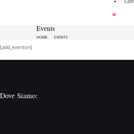
Cont
Events
HOME
EVENTS
[add_eventon]
Dove Siamo: