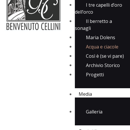
I tre capelli d’oro
dell’orco
Il berretto a
sonagli
Maria Dolens
Acqua e ciacole
Così è (se vi pare)
Archivio Storico
Progetti
Media
Galleria