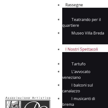
Rassegne
Teatrando per il
quartiere
Rassegne
Museo Villa Breda
I Nostri Spettacoli
Media
Contatti
I Nostri Spettacoli
Tartufo
L’avvocato
veneziano
I balconi sul
canalazzo
I musicanti di
brema