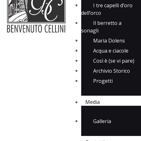
I tre capelli d’oro
dell’orco
Il berretto a
sonagli
Maria Dolens
Acqua e ciacole
Così è (se vi pare)
Archivio Storico
Progetti
Media
Galleria