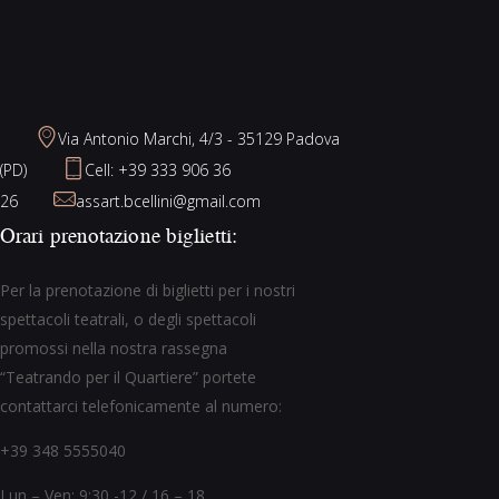
Via Antonio Marchi, 4/3 - 35129 Padova
(PD)
Cell: +39 333 906 36
26
assart.bcellini@gmail.com
Orari prenotazione biglietti:
Per la prenotazione di biglietti per i nostri
spettacoli teatrali, o degli spettacoli
promossi nella nostra rassegna
“Teatrando per il Quartiere” portete
contattarci telefonicamente al numero:
+39 348 5555040
Lun – Ven: 9:30 -12 / 16 – 18