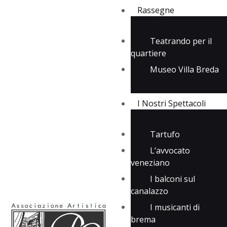
Rassegne
Teatrando per il
quartiere
Rassegne
Museo Villa Breda
I Nostri Spettacoli
Media
Contatti
I Nostri Spettacoli
Tartufo
L’avvocato
veneziano
I balconi sul
canalazzo
I musicanti di
brema