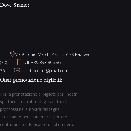
Dove Siamo:
IMG_5034
Via Antonio Marchi, 4/3 - 35129 Padova
(PD)
Cell: +39 333 906 36
26
assart.bcellini@gmail.com
Orari prenotazione biglietti:
Per la prenotazione di biglietti per i nostri
spettacoli teatrali, o degli spettacoli
promossi nella nostra rassegna
“Teatrando per il Quartiere” portete
contattarci telefonicamente al numero: