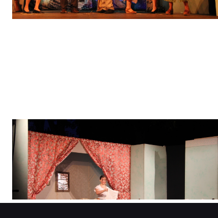
IMG_5157
1A080061361E30C7D4FB07B297B3C974