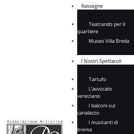
Rassegne
Teatrando per il
quartiere
Rassegne
Museo Villa Breda
I Nostri Spettacoli
Media
Contatti
I Nostri Spettacoli
Tartufo
L’avvocato
veneziano
I balconi sul
canalazzo
I musicanti di
brema