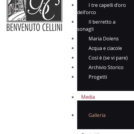
I tre capelli d’oro
dell’orco
Il berretto a
sonagli
Maria Dolens
Acqua e ciacole
Così è (se vi pare)
Archivio Storico
Progetti
Media
Galleria