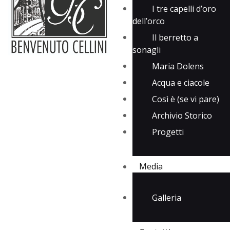
I tre capelli d’oro
dell’orco
Il berretto a
sonagli
Maria Dolens
Acqua e ciacole
Così è (se vi pare)
Archivio Storico
Progetti
Media
Galleria