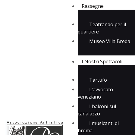
Rassegne
Teatrando per il
quartiere
Rassegne
Museo Villa Breda
I Nostri Spettacoli
Media
Contatti
I Nostri Spettacoli
Tartufo
L’avvocato
veneziano
I balconi sul
canalazzo
I musicanti di
brema