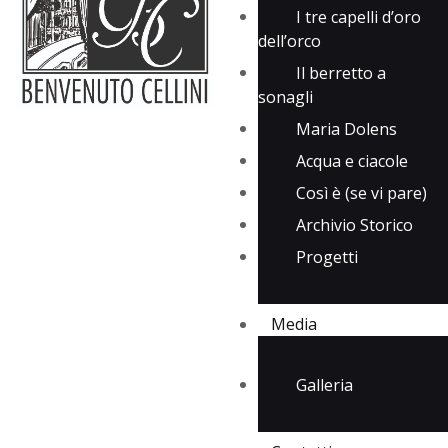
I tre capelli d’oro
dell’orco
Il berretto a
sonagli
Maria Dolens
Acqua e ciacole
Così è (se vi pare)
Archivio Storico
Progetti
Media
Galleria