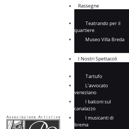
Rassegne
Teatrando per il
quartiere
Rassegne
Museo Villa Breda
I Nostri Spettacoli
Media
Contatti
I Nostri Spettacoli
Tartufo
L’avvocato
veneziano
I balconi sul
canalazzo
I musicanti di
brema