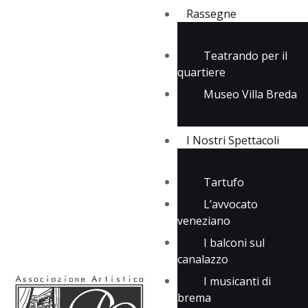
Rassegne
Teatrando per il
quartiere
Rassegne
Museo Villa Breda
I Nostri Spettacoli
Media
Contatti
I Nostri Spettacoli
Tartufo
L’avvocato
veneziano
I balconi sul
canalazzo
I musicanti di
brema