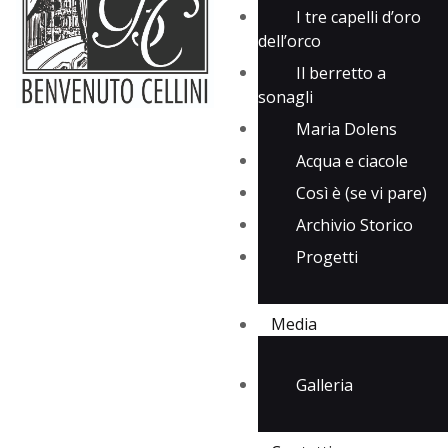
I tre capelli d’oro
dell’orco
Il berretto a
sonagli
Maria Dolens
Acqua e ciacole
Così è (se vi pare)
Archivio Storico
Progetti
Media
Galleria