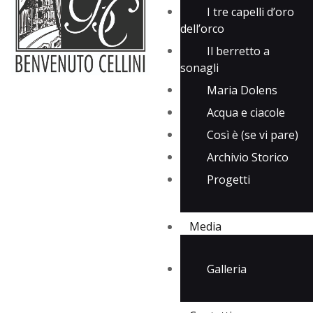
I tre capelli d’oro
dell’orco
Il berretto a
sonagli
Maria Dolens
Acqua e ciacole
Così è (se vi pare)
Archivio Storico
Progetti
Media
Galleria