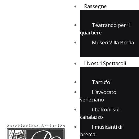
Rassegne
Teatrando per il
quartiere
Rassegne
Museo Villa Breda
I Nostri Spettacoli
Media
Contatti
I Nostri Spettacoli
Tartufo
L’avvocato
veneziano
I balconi sul
canalazzo
I musicanti di
brema