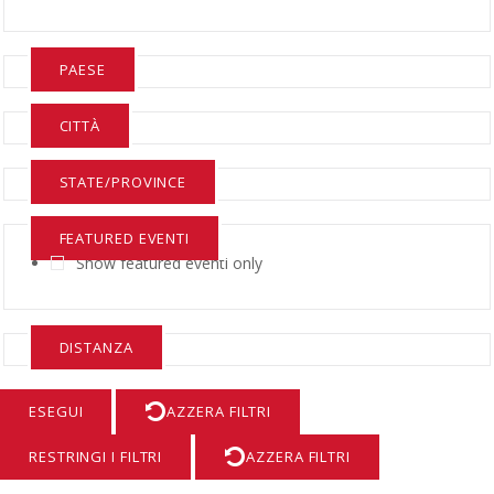
PAESE
CITTÀ
STATE/PROVINCE
FEATURED EVENTI
Show featured eventi only
DISTANZA
AZZERA FILTRI
RESTRINGI I FILTRI
AZZERA FILTRI