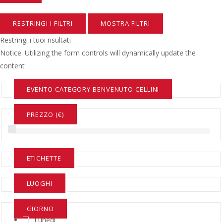
RESTRINGI I FILTRI
MOSTRA FILTRI
Restringi i tuoi risultati
Notice: Utilizing the form controls will dynamically update the
content
EVENTO CATEGORY
BENVENUTO CELLINI
PREZZO (€)
€0-€0
ETICHETTE
LUOGHI
GIORNO
Lunedì