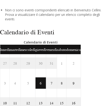
Non ci sono eventi corrispondenti elencati in Benvenuto Cellini.
Prova a visualizzare il calendario per un elenco completo degli
eventi.
Calendario di Eventi
Calendario di Eventi
lunedì
martedì
mercoledì
giovedì
venerdì
sabato
domenica
27
28
29
30
31
1
2
3
4
5
6
7
8
9
10
11
12
13
14
15
16