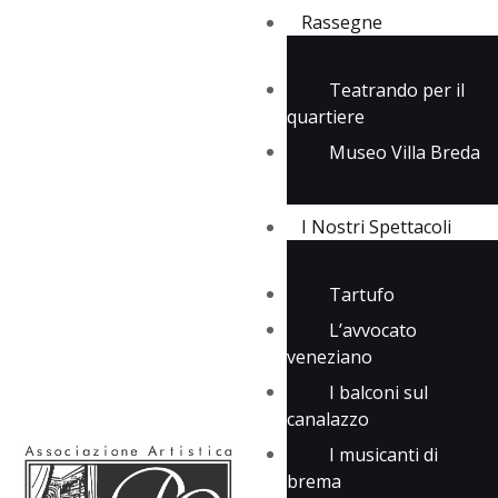
Rassegne
Teatrando per il
quartiere
Rassegne
Museo Villa Breda
I Nostri Spettacoli
Media
Contatti
I Nostri Spettacoli
Tartufo
L’avvocato
veneziano
I balconi sul
canalazzo
I musicanti di
brema