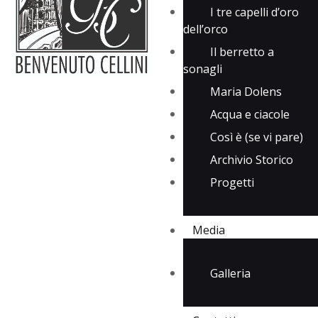
I tre capelli d’oro
dell’orco
Il berretto a
sonagli
Maria Dolens
Acqua e ciacole
Così è (se vi pare)
Archivio Storico
Progetti
Media
Galleria