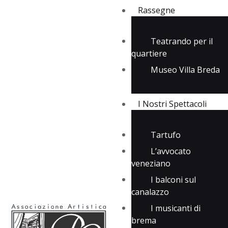
Rassegne
Teatrando per il
quartiere
Rassegne
Museo Villa Breda
I Nostri Spettacoli
Media
Contatti
I Nostri Spettacoli
Tartufo
L’avvocato
veneziano
I balconi sul
canalazzo
I musicanti di
brema