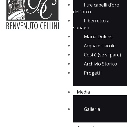
I tre capelli d’oro
dell’orco
Il berretto a
sonagli
Maria Dolens
Acqua e ciacole
Così è (se vi pare)
Archivio Storico
Progetti
Media
Galleria