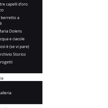
 tre capelli d’oro
rco
l berretto a
i
aria Dolens
cqua e ciacole
osì è (se vi pare)
rchivio Storico
rogetti
ia
alleria