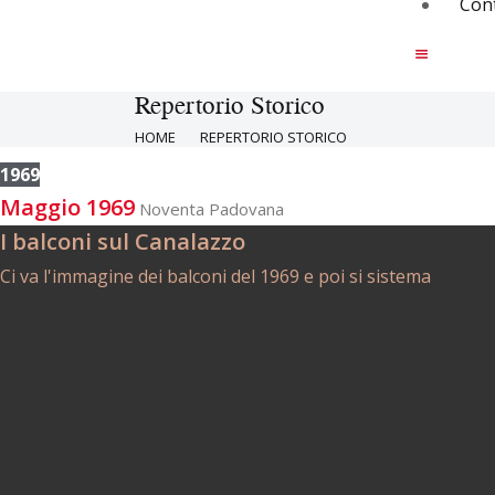
Cont
Repertorio Storico
HOME
REPERTORIO STORICO
1969
Maggio 1969
Noventa Padovana
I balconi sul Canalazzo
Ci va l'immagine dei balconi del 1969 e poi si sistema