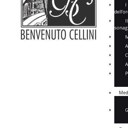
I
dell’o
I
sonagl
M
A
C
A
P
Med
G