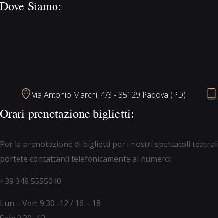
Dove Siamo:
Via Antonio Marchi, 4/3 - 35129 Padova (PD)
Orari prenotazione biglietti:
Per la prenotazione di biglietti per i nostri spettacoli teatr
portete contattarci telefonicamente al numero:
+39 348 5555040
Lun – Ven: 9:30 -12 / 16 – 18