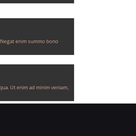
tis. Negat enim summo bono
iqua. Ut enim ad minim veniam,