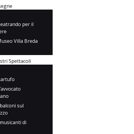
Rassegne
segne
I Nostri Spettacoli
eatrando per il
ere
Media
useo Villa Breda
Contatti
stri Spettacoli
artufo
’avvocato
iano
 balconi sul
azzo
 musicanti di
a