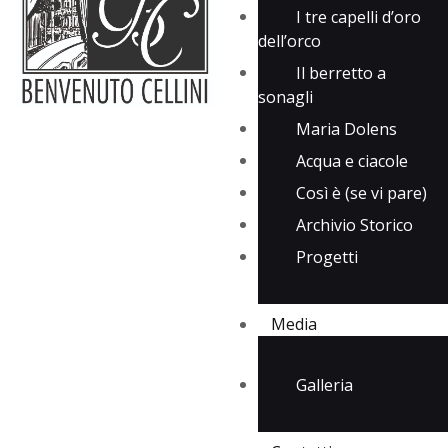
I tre capelli d’oro
dell’orco
Il berretto a
sonagli
Maria Dolens
Acqua e ciacole
Così è (se vi pare)
Archivio Storico
Progetti
Media
Galleria