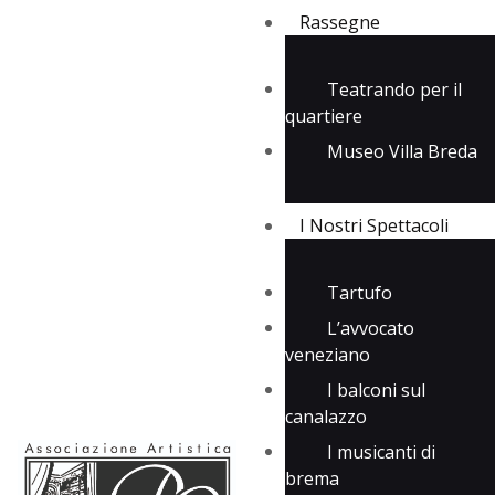
Rassegne
Teatrando per il
quartiere
Rassegne
Museo Villa Breda
I Nostri Spettacoli
Media
Contatti
I Nostri Spettacoli
Tartufo
L’avvocato
veneziano
I balconi sul
canalazzo
I musicanti di
brema