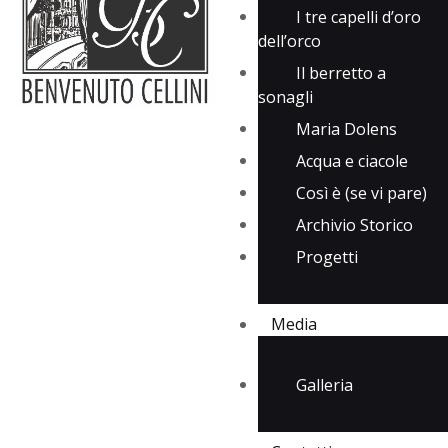
I tre capelli d’oro
dell’orco
Il berretto a
sonagli
Maria Dolens
Acqua e ciacole
Così è (se vi pare)
Archivio Storico
Progetti
Media
Galleria