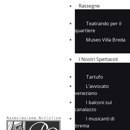
Rassegne
Teatrando per il
quartiere
Rassegne
Museo Villa Breda
I Nostri Spettacoli
Media
Contatti
I Nostri Spettacoli
Tartufo
L’avvocato
veneziano
I balconi sul
canalazzo
I musicanti di
brema