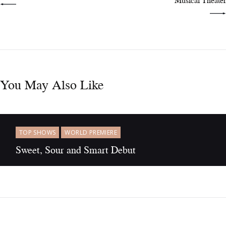
You May Also Like
TOP SHOWS
WORLD PREMIERE
TOP SHOWS
WORLD PREMIERE
2017 Was a Year for Australian Musical Theater
Sweet, Sour and Smart Debut