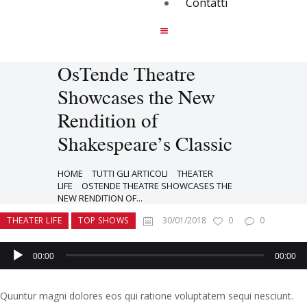
Contatti
OsTende Theatre
Showcases the New
Rendition of
Shakespeare’s Classic
HOME
TUTTI GLI ARTICOLI
THEATER
LIFE
OSTENDE THEATRE SHOWCASES THE
NEW RENDITION OF...
THEATER LIFE
TOP SHOWS
30/01/2018
0
0
Audio
00:00
00:00
Player
Quuntur magni dolores eos qui ratione voluptatem sequi nesciunt.