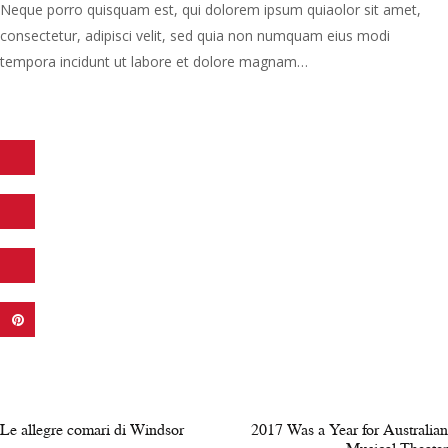
Neque porro quisquam est, qui dolorem ipsum quiaolor sit amet,
consectetur, adipisci velit, sed quia non numquam eius modi
tempora incidunt ut labore et dolore magnam…
Navigazione
articoli
PREV POST
NEXT POST
Le allegre comari di Windsor
2017 Was a Year for Australian
Musical Theater