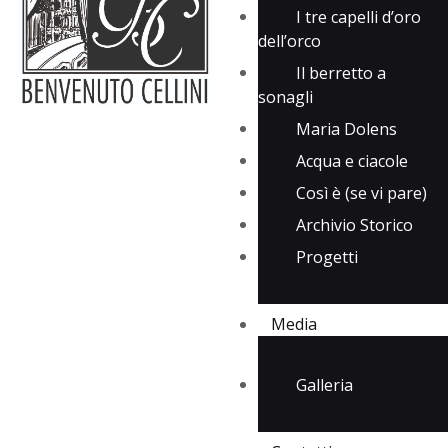
I tre capelli d’oro
dell’orco
Il berretto a
sonagli
Maria Dolens
Acqua e ciacole
Così è (se vi pare)
Archivio Storico
Progetti
Media
Galleria