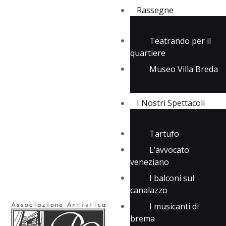
Rassegne
Teatrando per il
quartiere
Rassegne
Museo Villa Breda
I Nostri Spettacoli
Media
Contatti
I Nostri Spettacoli
Tartufo
L’avvocato
veneziano
I balconi sul
canalazzo
I musicanti di
brema