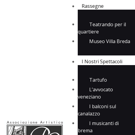
Rassegne
Teatrando per il
quartiere
Rassegne
Museo Villa Breda
I Nostri Spettacoli
Media
Contatti
I Nostri Spettacoli
Tartufo
L’avvocato
veneziano
I balconi sul
canalazzo
I musicanti di
brema