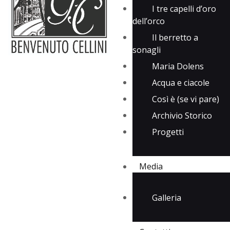
I tre capelli d’oro
dell’orco
Il berretto a
sonagli
Maria Dolens
Acqua e ciacole
Così è (se vi pare)
Archivio Storico
Progetti
Media
Galleria