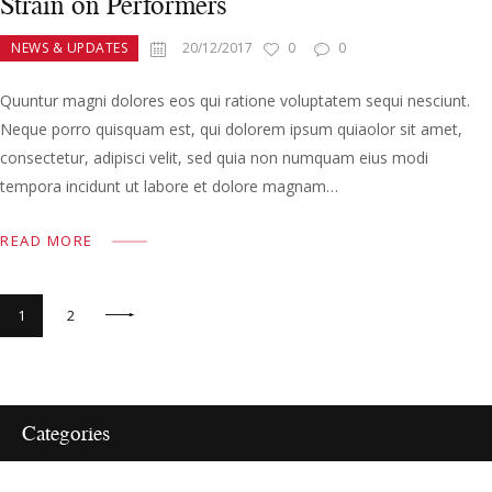
Strain on Performers
NEWS & UPDATES
20/12/2017
0
0
Quuntur magni dolores eos qui ratione voluptatem sequi nesciunt.
Neque porro quisquam est, qui dolorem ipsum quiaolor sit amet,
consectetur, adipisci velit, sed quia non numquam eius modi
tempora incidunt ut labore et dolore magnam…
READ MORE
Navigazione
>
PAGE
1
PAGE
2
articoli
Categories