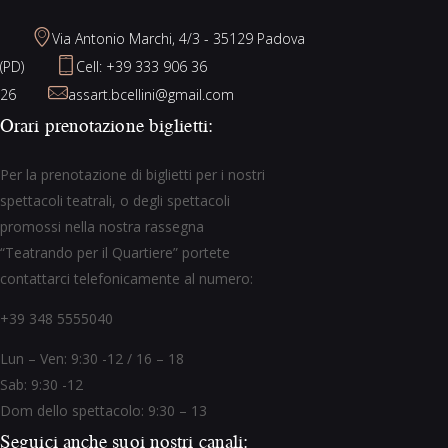
Via Antonio Marchi, 4/3 - 35129 Padova
(PD)
Cell: +39 333 906 36
26
assart.bcellini@gmail.com
Orari prenotazione biglietti:
Per la prenotazione di biglietti per i nostri
spettacoli teatrali, o degli spettacoli
promossi nella nostra rassegna
“Teatrando per il Quartiere” portete
contattarci telefonicamente al numero:
+39 348 5555040
Lun – Ven: 9:30 -12 / 16 – 18
Sab: 9:30 -12
Dom dello spettacolo: 9:30 – 13
Seguici anche suoi nostri canali: