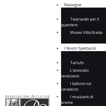
Rassegne
Teatrando per il
quartiere
Rassegne
Museo Villa Breda
I Nostri Spettacoli
Media
Contatti
I Nostri Spettacoli
Tartufo
L’avvocato
veneziano
I balconi sul
canalazzo
I musicanti di
brema