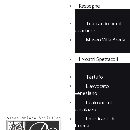
Rassegne
Teatrando per il
quartiere
Rassegne
Museo Villa Breda
I Nostri Spettacoli
Media
Contatti
I Nostri Spettacoli
Tartufo
L’avvocato
veneziano
I balconi sul
canalazzo
I musicanti di
brema