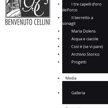
I tre capelli d’oro
dell’orco
Il berretto a
sonagli
Maria Dolens
Acqua e ciacole
Così è (se vi pare)
Archivio Storico
Progetti
Media
Galleria