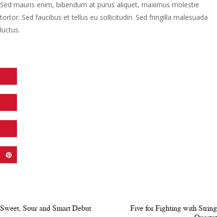
Sed mauris enim, bibendum at purus aliquet, maximus molestie
tortor. Sed faucibus et tellus eu sollicitudin. Sed fringilla malesuada
luctus.
Navigazione
articoli
PREV POST
NEXT POST
Sweet, Sour and Smart Debut
Five for Fighting with String
Quartet