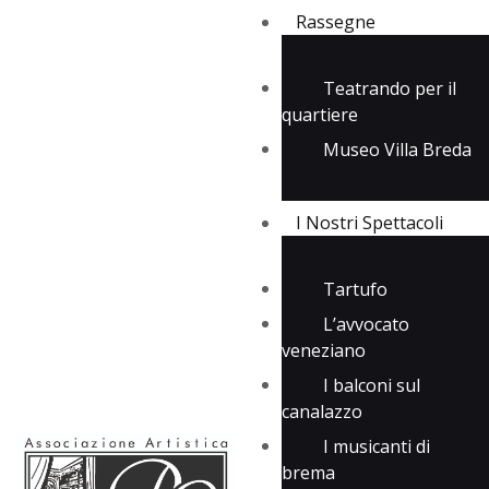
Rassegne
Teatrando per il
quartiere
Rassegne
Museo Villa Breda
I Nostri Spettacoli
Media
Contatti
I Nostri Spettacoli
Tartufo
L’avvocato
veneziano
I balconi sul
canalazzo
I musicanti di
brema