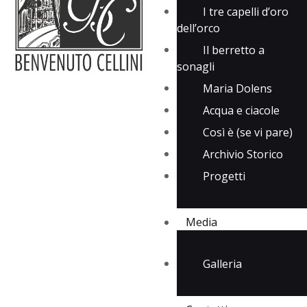
I tre capelli d’oro
dell’orco
Il berretto a
sonagli
Maria Dolens
Acqua e ciacole
Così è (se vi pare)
Archivio Storico
Progetti
Media
Galleria