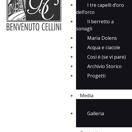
I tre capelli d’oro
dell’orco
Il berretto a
sonagli
Maria Dolens
Acqua e ciacole
Così è (se vi pare)
Archivio Storico
Progetti
Media
Galleria