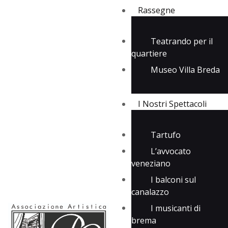
Rassegne
Teatrando per il
quartiere
Rassegne
Museo Villa Breda
I Nostri Spettacoli
Media
Contatti
I Nostri Spettacoli
Tartufo
L’avvocato
veneziano
I balconi sul
canalazzo
I musicanti di
brema