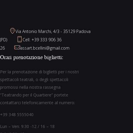
Via Antonio Marchi, 4/3 - 35129 Padova
(PD)
Cell: +39 333 906 36
26
assart.bcellini@gmail.com
Orari prenotazione biglietti:
Per la prenotazione di biglietti per i nostri
spettacoli teatrali, o degli spettacoli
promossi nella nostra rassegna
“Teatrando per il Quartiere” portete
contattarci telefonicamente al numero:
+39 348 5555040
Lun – Ven: 9:30 -12 / 16 – 18