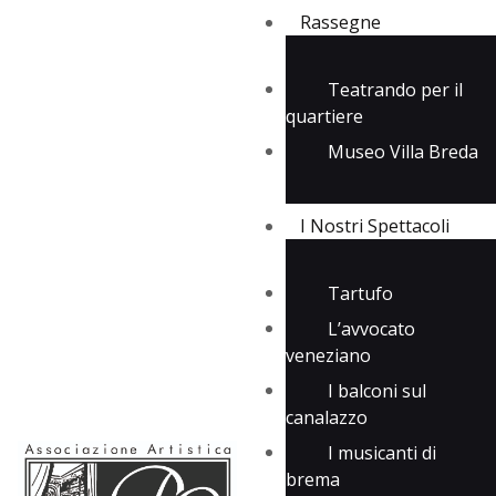
Rassegne
Teatrando per il
quartiere
Rassegne
Museo Villa Breda
I Nostri Spettacoli
Media
Contatti
I Nostri Spettacoli
Tartufo
L’avvocato
veneziano
I balconi sul
canalazzo
I musicanti di
brema