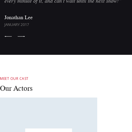
every minute of it, and can’t wait until the next show!”
Jonathan Lee
JANUARY 2017
MEET OUR CAST
Our Actors