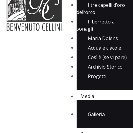
I tre capelli d’oro
dell’orco
Il berretto a
sonagli
Maria Dolens
Acqua e ciacole
Così è (se vi pare)
Archivio Storico
Progetti
Media
Galleria