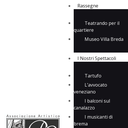
Rassegne
Teatrando per il
quartiere
Rassegne
Museo Villa Breda
I Nostri Spettacoli
Media
Contatti
I Nostri Spettacoli
Tartufo
L’avvocato
veneziano
I balconi sul
canalazzo
I musicanti di
brema