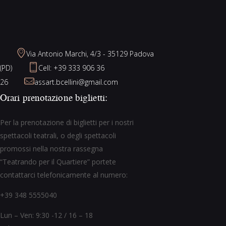
Via Antonio Marchi, 4/3 - 35129 Padova
(PD)
Cell: +39 333 906 36
26
assart.bcellini@gmail.com
Orari prenotazione biglietti:
Per la prenotazione di biglietti per i nostri
spettacoli teatrali, o degli spettacoli
promossi nella nostra rassegna
“Teatrando per il Quartiere” portete
contattarci telefonicamente al numero:
+39 348 5555040
Lun – Ven: 9:30 -12 / 16 – 18