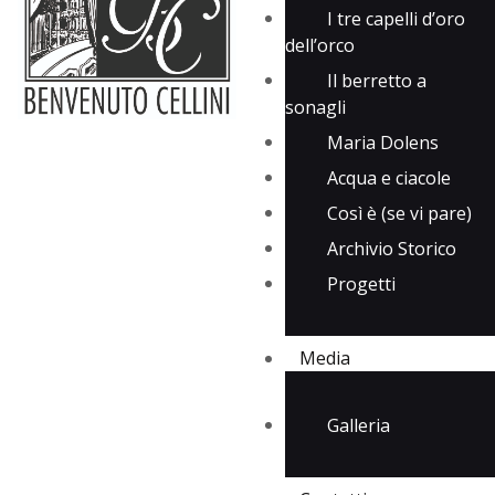
I tre capelli d’oro
dell’orco
Il berretto a
sonagli
Maria Dolens
Acqua e ciacole
Così è (se vi pare)
Archivio Storico
Progetti
Media
Galleria