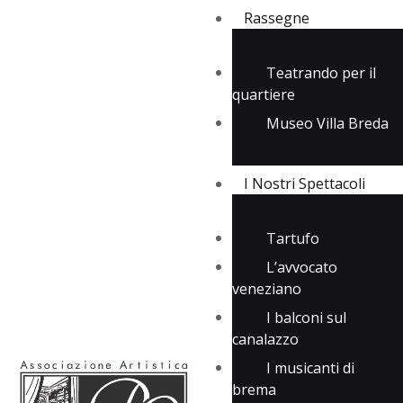
Rassegne
Teatrando per il
quartiere
Rassegne
Museo Villa Breda
I Nostri Spettacoli
Media
Contatti
I Nostri Spettacoli
Tartufo
L’avvocato
veneziano
I balconi sul
canalazzo
I musicanti di
brema