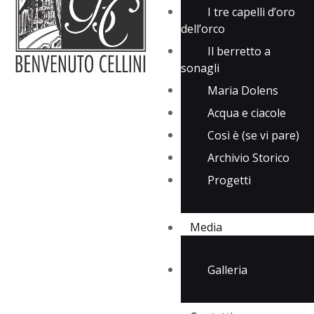
I tre capelli d’oro
dell’orco
Il berretto a
sonagli
Maria Dolens
Acqua e ciacole
Così è (se vi pare)
Archivio Storico
Progetti
Media
Galleria