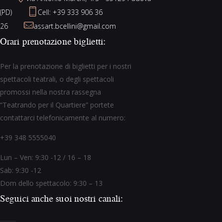
(PD)
Cell: +39 333 906 36
26
assart.bcellini@gmail.com
Orari prenotazione biglietti:
Per la prenotazione di biglietti per i nostri
spettacoli teatrali, o degli spettacoli
promossi nella nostra rassegna
“Teatrando per il Quartiere” portete
contattarci telefonicamente al numero:
+39 348 5555040
Lun – Ven: 9:30 -12 / 16 – 18
Sab: 9:30 -12
Dom dello spettacolo: 9:30 – 13
Seguici anche suoi nostri canali: