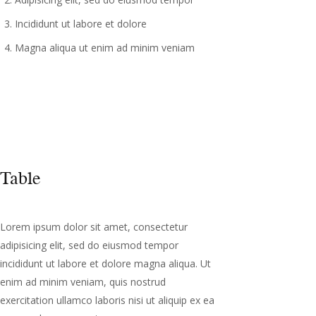
Table
Lorem ipsum dolor sit amet, consectetur
adipisicing elit, sed do eiusmod tempor
incididunt ut labore et dolore magna aliqua. Ut
enim ad minim veniam, quis nostrud
exercitation ullamco laboris nisi ut aliquip ex ea
commodo consequat.
#
Column 1
Column 2
Column 3
Column 4
Row 1
Row 1
Row 1
Row 1
1
Cell 1
Cell 2
Cell 3
Cell 4