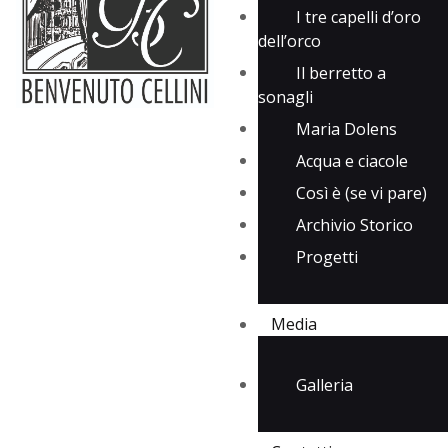
I tre capelli d’oro
dell’orco
Il berretto a
sonagli
Maria Dolens
Acqua e ciacole
Così è (se vi pare)
Archivio Storico
Progetti
Media
Galleria