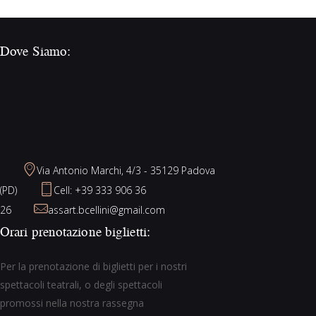
Via Antonio Marchi, 4/3 - 35129 Padova
(PD)
Cell: +39 333 906 36
26
assart.bcellini@gmail.com
Orari prenotazione biglietti:
Per la prenotazione di biglietti per i nostri
spettacoli teatrali, o degli spettacoli
promossi nella nostra rassegna
“Teatrando per il Quartiere” portete
contattarci telefonicamente al numero:
+39 348 5555040
Lun – Ven: 9:30 -12 / 16 – 18
Sab: 9:30 -12