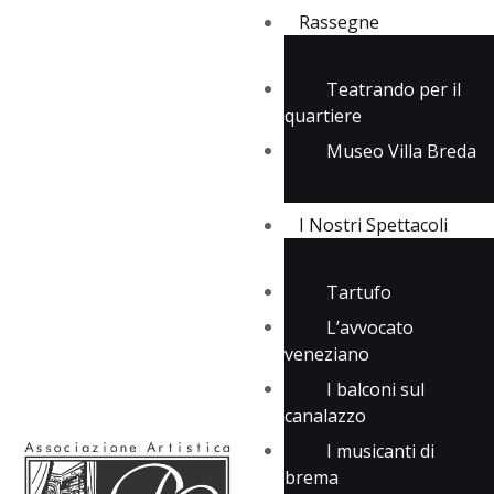
Rassegne
Teatrando per il
quartiere
Rassegne
Museo Villa Breda
I Nostri Spettacoli
Media
Contatti
I Nostri Spettacoli
Tartufo
L’avvocato
veneziano
I balconi sul
canalazzo
I musicanti di
brema