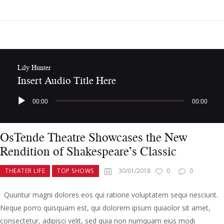
Lily Hunter
Insert Audio Title Here
Audio
00:00
00:00
Player
OsTende Theatre Showcases the New
Rendition of Shakespeare’s Classic
THEATER LIFE
TOP SHOWS
30/01/2018
0
0
Quuntur magni dolores eos qui ratione voluptatem sequi nesciunt.
Neque porro quisquam est, qui dolorem ipsum quiaolor sit amet,
consectetur, adipisci velit, sed quia non numquam eius modi