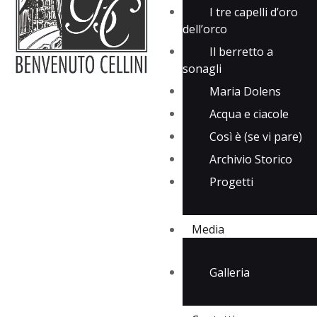
I tre capelli d’oro
dell’orco
Il berretto a
sonagli
Maria Dolens
Acqua e ciacole
Così è (se vi pare)
Archivio Storico
Progetti
Media
Galleria