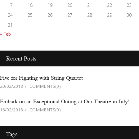
17
18
19
20
21
22
23
24
25
26
27
28
29
30
31
« Feb
Recent Posts
Five for Fighting with String Quartet
20/02/2018
COMMENTS
(0)
Embark on an Exceptional Outing at Our Theatre in July!
16/02/2018
COMMENTS
(0)
Tags