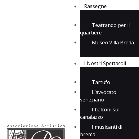
Rassegne
Teatrando per il
quartiere
Rassegne
Museo Villa Breda
I Nostri Spettacoli
Media
Contatti
I Nostri Spettacoli
Tartufo
L’avvocato
veneziano
I balconi sul
canalazzo
I musicanti di
brema