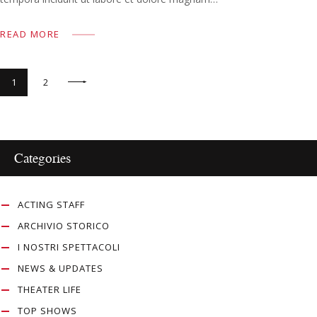
READ MORE
Navigazione
>
PAGE
1
PAGE
2
articoli
Categories
ACTING STAFF
ARCHIVIO STORICO
I NOSTRI SPETTACOLI
NEWS & UPDATES
THEATER LIFE
TOP SHOWS