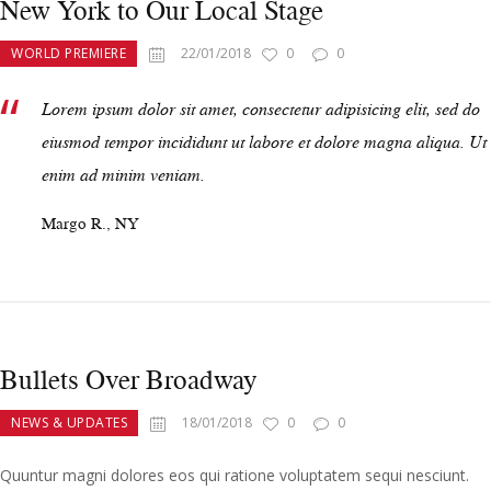
New York to Our Local Stage
WORLD PREMIERE
22/01/2018
0
0
Lorem ipsum dolor sit amet, consectetur adipisicing elit, sed do
eiusmod tempor incididunt ut labore et dolore magna aliqua. Ut
enim ad minim veniam.
Margo R., NY
Bullets Over Broadway
NEWS & UPDATES
18/01/2018
0
0
Quuntur magni dolores eos qui ratione voluptatem sequi nesciunt.